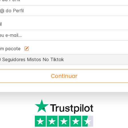
l
um pacote
Continuar