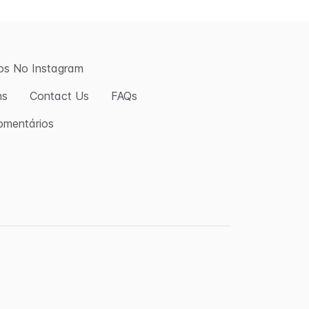
os No Instagram
ns
Contact Us
FAQs
omentários