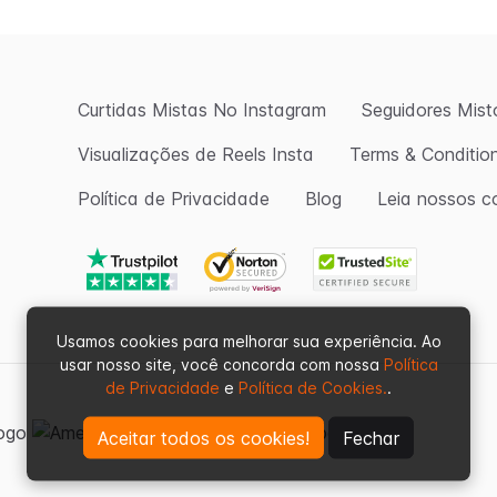
Curtidas Mistas No Instagram
Seguidores Mist
Visualizações de Reels Insta
Terms & Conditio
Política de Privacidade
Blog
Leia nossos c
Usamos cookies para melhorar sua experiência. Ao
usar nosso site, você concorda com nossa
Política
de Privacidade
e
Política de Cookies.
.
Aceitar todos os cookies!
Fechar