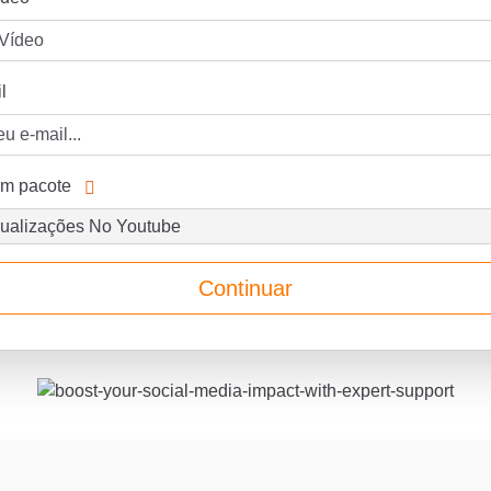
l
um pacote
Continuar