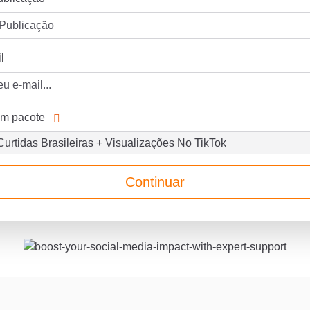
l
um pacote
Continuar