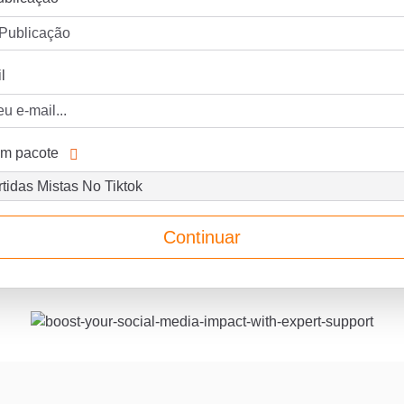
l
um pacote
Continuar