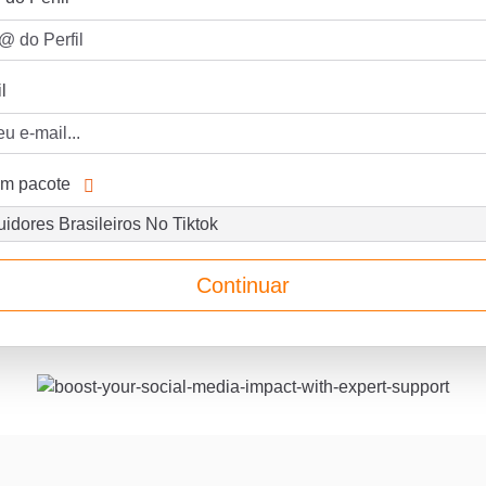
l
um pacote
Continuar