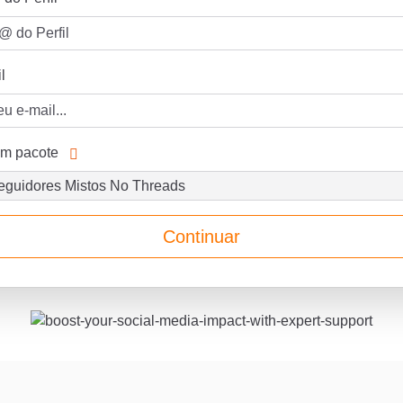
l
um pacote
Continuar