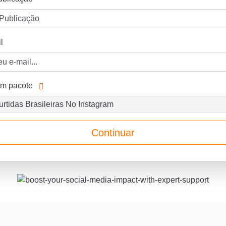
l
um pacote
Continuar