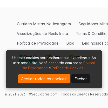
Curtidas Mistas No Instagram
Seguidores Mist
Visualizações de Reels Insta
Terms & Conditio
Política de Privacidade
Blog
Leia nossos c
Usamos cookies para melhorar sua experiência. Ao
usar nosso site, você concorda com nossa
Política
de Privacidade
e
Política de Cookies.
.
Aceitar todos os cookies!
Fechar
© 2021-2026 - XSeguidores.com - Todos os Direitos Reservados