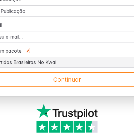
l
um pacote
Continuar