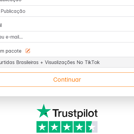
l
um pacote
Continuar