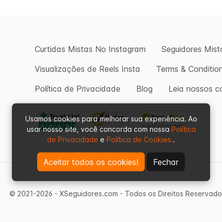
Curtidas Mistas No Instagram
Seguidores Mist
Visualizações de Reels Insta
Terms & Conditio
Política de Privacidade
Blog
Leia nossos c
Usamos cookies para melhorar sua experiência. Ao
usar nosso site, você concorda com nossa
Política
de Privacidade
e
Política de Cookies.
.
Aceitar todos os cookies!
Fechar
© 2021-2026 - XSeguidores.com - Todos os Direitos Reservados