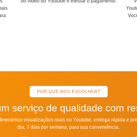
s
do vídeo do Youtube e efetuar o pagamento.
v
mais
Yout
ara
Voc
POR QUE NOS ESCOLHER?
m serviço de qualidade com res
oferecemos visualizações reais no Youtube, entrega rápida e pr
dia, 7 dias por semana, para sua conveniência.