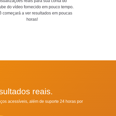
isualizações reais para sua conta do
ube do vídeo fornecido em pouco tempo.
ê começará a ver resultados em poucas
horas!
ultados reais.
eços acessíveis, além de suporte 24 horas por