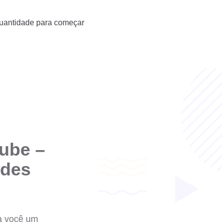
quantidade para começar
ube –
edes
ja você um