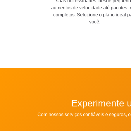
suas necessidades, desde pequeno
aumentos de velocidade até pacotes 
completos. Selecione o plano ideal p
você.
Experimente u
Com nossos serviços confiáveis ​​e seguros, 